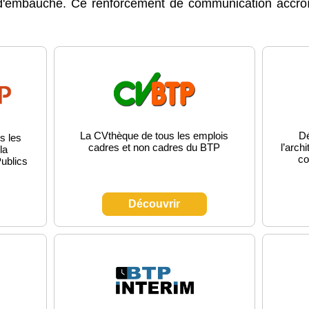
 d'embauche. Ce renforcement de communication accroî
La CVthèque de tous les emplois
Dé
s les
cadres et non cadres du BTP
l’arch
la
co
ublics
Découvrir