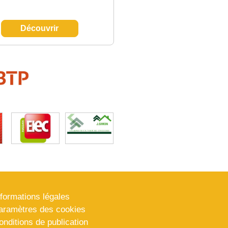
Découvrir
nformations légales
aramètres des cookies
onditions de publication