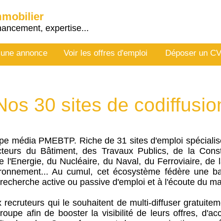
mmobilier
nancement, expertise...
 une annonce
Voir les offres d'emploi
Déposer un C
Nos 30 sites
de codiffusio
pe média PMEBTP. Riche de 31 sites d'emploi spécialisé
teurs du Bâtiment, des Travaux Publics, de la Const
 de l'Energie, du Nucléaire, du Naval, du Ferroviaire, de l
nvironnement... Au cumul, cet écosystème fédère une 
recherche active ou passive d'emploi et à l'écoute du m
 recruteurs qui le souhaitent de multi-diffuser gratuite
oupe afin de booster la visibilité de leurs offres, d'acc