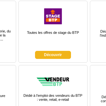
rie, du
Déd
Toutes les offres de stage du BTP
e la
l’in
...
Découvrir
Dédié à l’emploi des vendeurs du BTP
ture
Déd
: vente, retail, e-retail
con