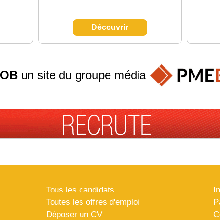
Découvrir
JOB
un site du groupe
média
Tous les candidats
I
Toutes les offres d'emploi
P
Déposer un CV
C