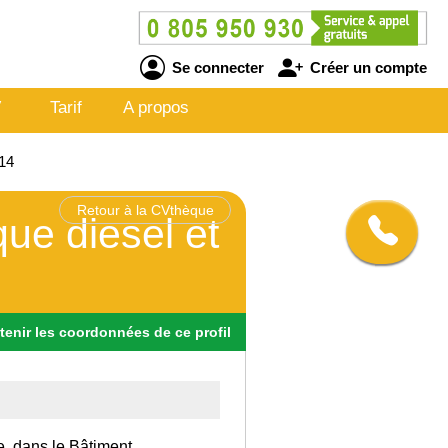
Se connecter
Créer un compte
V
Tarif
A propos
14
Retour à la CVthèque
ue diesel et
tenir
les
coordonnées
de ce profil
e, dans le Bâtiment.