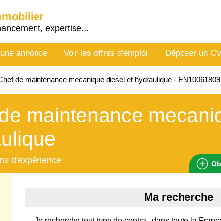
mmobilier
nancement, expertise...
 une annonce
Voir les offres d'emploi
Déposer un C
hef de maintenance mecanique diesel et hydraulique - EN10061809
de maintenance mecaniq
ulique
ns d'expérience
Ob
Ma recherche
Je recherche tout type de contrat, dans toute la Franc