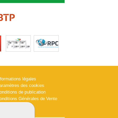
nformations légales
aramètres des cookies
onditions de publication
onditions Générales de Vente
lan du site