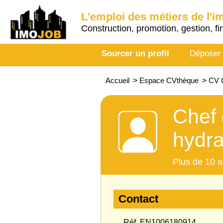
L'emploi des métiers de l'i
Construction, promotion, gestion, fi
Sourcer un profil
Déposer
Accueil
>
Espace CVthèque
>
CV C
Chef 
hydra
Plus de 10 a
Contact
Réf. EN1006180914