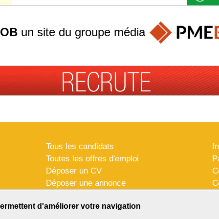
JOB
un site du groupe
média
Tous les candidats
I
Toutes les offres d'emploi
P
Déposer un CV
C
Déposer une annonce
C
Témoignages utilisateurs
P
ermettent d'améliorer votre navigation