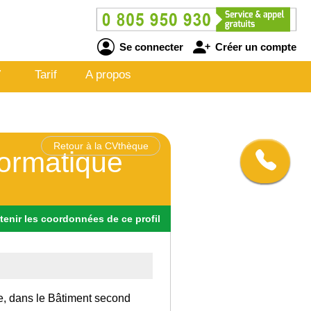
Se connecter
Créer un compte
V
Tarif
A propos
Retour à la CVthèque
ormatique
tenir
les
coordonnées
de ce profil
ce, dans le Bâtiment second