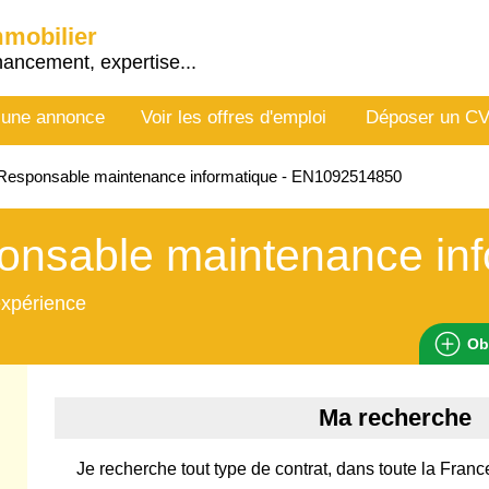
mmobilier
nancement, expertise...
 une annonce
Voir les offres d'emploi
Déposer un C
Responsable maintenance informatique - EN1092514850
nsable maintenance inf
expérience
Ob
Ma recherche
Je recherche tout type de contrat, dans toute la Fran