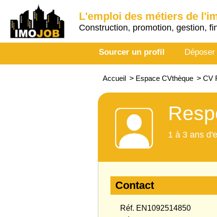
L'emploi des métiers de l'i
Construction, promotion, gestion, fi
Sourcer un profil
Déposer
Accueil
>
Espace CVthèque
>
CV 
Respo
1 à 3 ans d'
Contact
Réf. EN1092514850