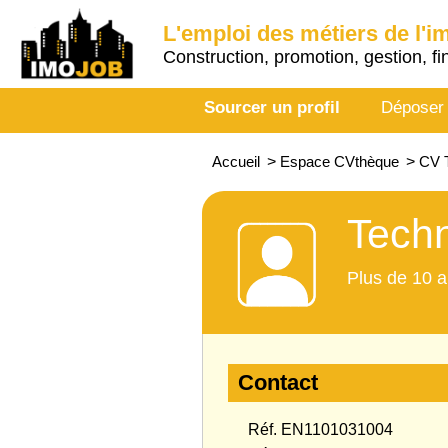
L'emploi des métiers de l'i
Construction, promotion, gestion, fi
Sourcer un profil
Déposer
Accueil
>
Espace CVthèque
>
CV T
Techn
Plus de 10 a
Contact
Réf. EN1101031004