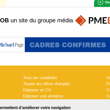
Obt
JOB
un site du groupe
média
Tous les candidats
I
Toutes les offres d'emploi
P
Déposer un CV
C
Déposer une annonce
C
Témoignages utilisateurs
P
ermettent d'améliorer votre navigation