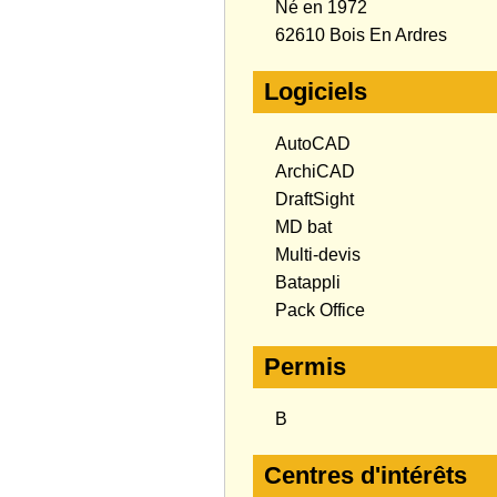
Né en 1972
62610 Bois En Ardres
Logiciels
AutoCAD
ArchiCAD
DraftSight
MD bat
Multi-devis
Batappli
Pack Office
Permis
B
Centres d'intérêts