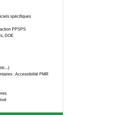
iciels spécifiques
édaction PPSPS
uls, DOE
tc...)
taires : Accessibilité PMR
ères
rivé