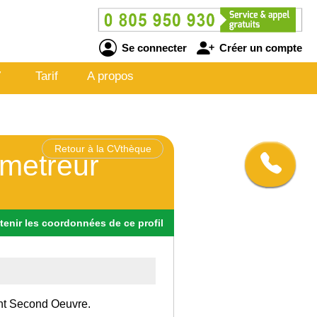
Se connecter
Créer un compte
V
Tarif
A propos
Retour à la CVthèque
 metreur
tenir
les
coordonnées
de ce profil
ent Second Oeuvre.