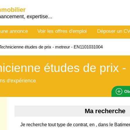
mmobilier
nancement, expertise...
 une annonce
Voir les offres d'emploi
Déposer un C
echnicienne études de prix - metreur - EN1101031004
icienne études de prix -
ns d'expérience
Ob
Ma recherche
Je recherche tout type de contrat, en , dans le Batim