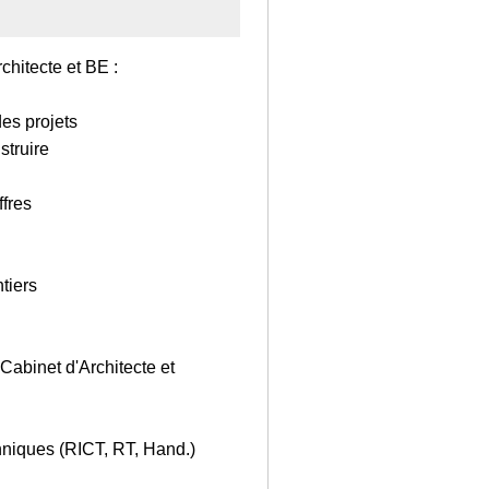
hitecte et BE :
es projets
truire
.
ffres
tiers
Cabinet d'Architecte et
chniques (RICT, RT, Hand.)