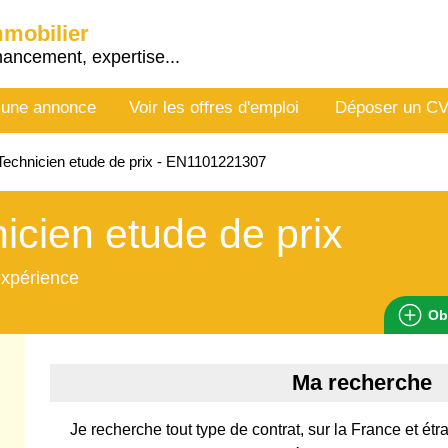
mmobilier
nancement, expertise...
 une annonce
Voir les offres d'emploi
Déposer un C
echnicien etude de prix - EN1101221307
icien etude de prix
expérience
Ob
Ma recherche
Je recherche tout type de contrat, sur la France et é