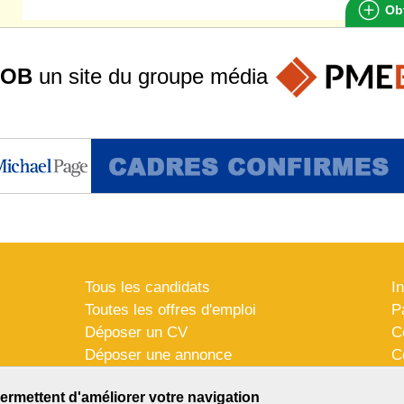
Obt
JOB
un site du groupe
média
Tous les candidats
I
Toutes les offres d'emploi
P
Déposer un CV
C
Déposer une annonce
C
Témoignages utilisateurs
P
ermettent d'améliorer votre navigation