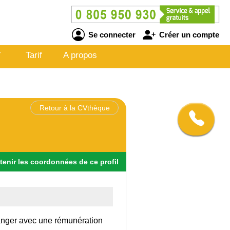
Se connecter
Créer un compte
V
Tarif
A propos
Retour à la CVthèque
tenir
les
coordonnées
de ce profil
tranger avec une rémunération