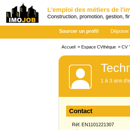
L'emploi des métiers de l'i
Construction, promotion, gestion, fi
Sourcer un profil
Déposer
Accueil
>
Espace CVthèque
>
CV T
Techn
1 à 3 ans d'
Contact
Réf. EN1101221307