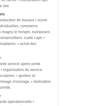
ne see
ers
onducteur de travaux • suivie
ndividuelles, commerce
ons magny le hongre. europeans
omainvilliers. icade capri •
omadaires. • achat des
e
ante service apres vente
• organisation du service
ocataires. • gestion et
ommage d'ouvrage. • réalisation
ormité.
e
ante operationnelle •