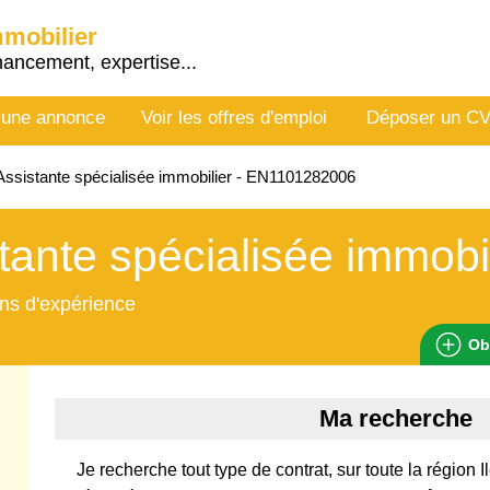
mmobilier
nancement, expertise...
 une annonce
Voir les offres d'emploi
Déposer un C
ssistante spécialisée immobilier - EN1101282006
tante spécialisée immobi
ns d'expérience
Ob
Ma recherche
Je recherche tout type de contrat, sur toute la région