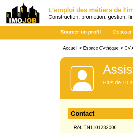
L'emploi des métiers de l'i
Construction, promotion, gestion, fi
Sourcer un profil
Déposer
Accueil
>
Espace CVthèque
>
CV A
Assis
Plus de 10 a
Contact
Réf. EN1101282006