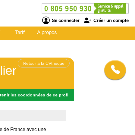
Se connecter
Créer un compte
V
Tarif
A propos
Retour à la CVthèque
lier
tenir
les
coordonnées
de ce profil
 Ile de France avec une