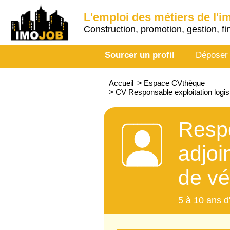
L'emploi des métiers de l'i
Construction, promotion, gestion, fi
Sourcer un profil
Déposer
Accueil
>
Espace CVthèque
>
CV Responsable exploitation logis
Respo
adjoi
de vé
5 à 10 ans d