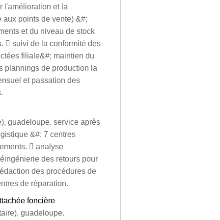
 l'amélioration et la
ce aux points de vente) &#;
ments et du niveau de stock
.  suivi de la conformité des
ées filiale&#; maintien du
es plannings de production la
nsuel et passation des
.
le), guadeloupe. service après
ogistique &#; 7 centres
rtements.  analyse
réingénierie des retours pour
 rédaction des procédures de
entres de réparation.
ttachée foncière
taire), guadeloupe.