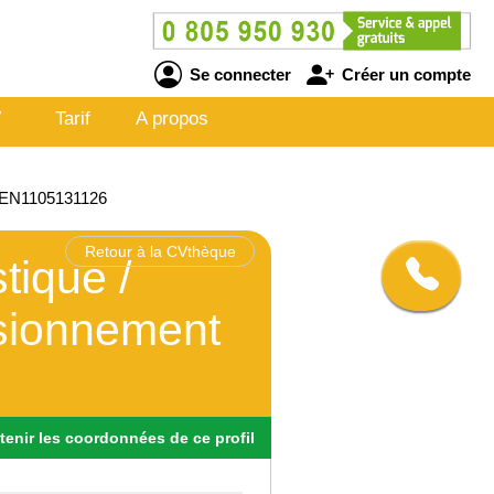
Se connecter
Créer un compte
V
Tarif
A propos
 - EN1105131126
Retour à la CVthèque
tique /
isionnement
tenir
les
coordonnées
de ce profil