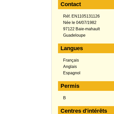
Contact
Réf. EN1105131126
Née le 04/07/1982
97122 Baie-mahault
Guadeloupe
Langues
Français
Anglais
Espagnol
Permis
B
Centres d'intérêts