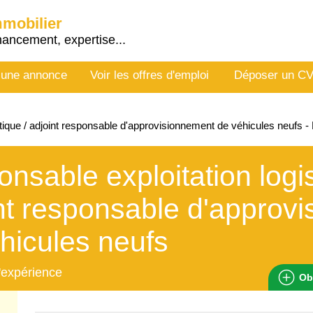
mmobilier
nancement, expertise...
 une annonce
Voir les offres d'emploi
Déposer un C
tique / adjoint responsable d'approvisionnement de véhicules neufs
nsable exploitation logis
nt responsable d'approv
hicules neufs
'expérience
Ob