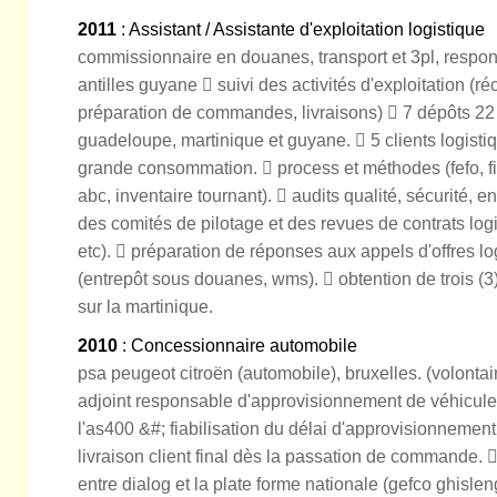
2011
: Assistant / Assistante d'exploitation logistique
commissionnaire en douanes, transport et 3pl, respons
antilles guyane  suivi des activités d'exploitation (ré
préparation de commandes, livraisons)  7 dépôts 22
guadeloupe, martinique et guyane.  5 clients logistiq
grande consommation.  process et méthodes (fefo, fi
abc, inventaire tournant).  audits qualité, sécurité, 
des comités de pilotage et des revues de contrats logis
etc).  préparation de réponses aux appels d'offres lo
(entrepôt sous douanes, wms).  obtention de trois (3
sur la martinique.
2010
: Concessionnaire automobile
psa peugeot citroën (automobile), bruxelles. (volontair
adjoint responsable d'approvisionnement de véhicul
l'as400 &#; fiabilisation du délai d'approvisionnemen
livraison client final dès la passation de commande.  
entre dialog et la plate forme nationale (gefco ghisle