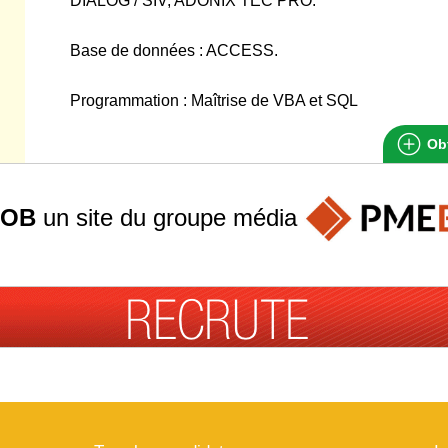
DIALOG / SIV, ADONIX TEC PRO.
Base de données : ACCESS.
Programmation : Maîtrise de VBA et SQL
Obt
JOB
un site du groupe
média