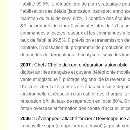
fiabilité 99,5%.  réingénierie du plan stratégique pour
fiabilisation des délais (fabrication, transport, annon
maintien du taux de servi 80%.  contrôle des écoule
&#; ancienneté de stock 0 véhicules plus de 170 jours
commandes affectées réseaux et les commandes affect
taux de fiabilité 99,5%.  prévision et transmission d
centrale.  passation du programme de production me
demandes de dérogations.  analyse et suivi des kpis
2007
: Chef / Cheffe de centre réparation automobile
digicel antilles française et guyane (téléphonie mobi
vente et logistique  pilotage régional de la reverse l
d'accueil client et 3 centres de réparation sur 3 dépa
fonctionnelle et rédaction d'un cahier des charges.  
réparation &#; du taux de réparation en local 80%. 
retour overseas et formation des centre d'accueil et c
2006
: Développeur attaché foncier / Développeuse a
la nouvelle sopri (groupe bernard hayot) (agro alimen