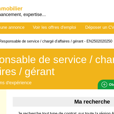
mmobilier
nancement, expertise...
 une annonce
Voir les offres d'emploi
Déposer un C
esponsable de service / chargé d'affaires / gérant - EN2502020250
nsable de service / cha
ires / gérant
ns d'expérience
Ob
Ma recherche
Je recherche tout type de contrat, sur toute la régio