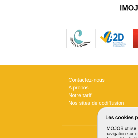
IMO
Contactez-nous
A propos
Notre tarif
Nos sites de codiffusion
Les cookies p
IMOJOB utilise l
navigation sur c