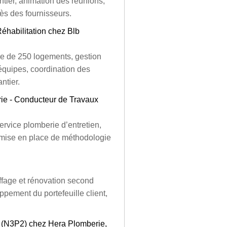
ntier, animation des réunions,
rès des fournisseurs.
habilitation chez Blb
nce de 250 logements, gestion
 équipes, coordination des
ntier.
ie - Conducteur de Travaux
rvice plomberie d’entretien,
 mise en place de méthodologie
ffage et rénovation second
pement du portefeuille client,
re (N3P2) chez Hera Plomberie,