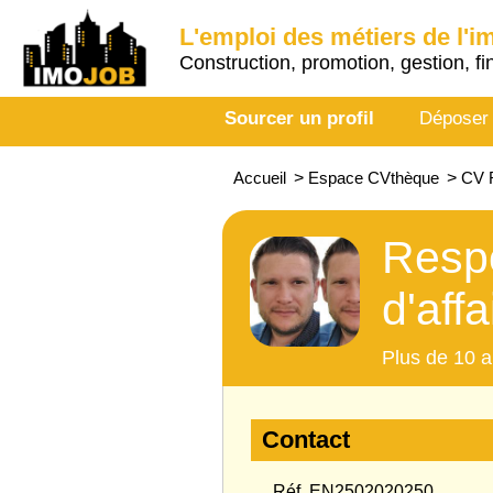
L'emploi des métiers de l'i
Construction, promotion, gestion, fi
Sourcer un profil
Déposer
Accueil
>
Espace CVthèque
>
CV R
Respo
d'affa
Plus de 10 a
Contact
Réf. EN2502020250