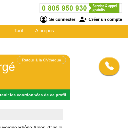
Se connecter
Créer un compte
V
Tarif
A propos
Retour à la CVthèque
rgé
tenir
les
coordonnées
de ce profil
n Auvergne-Rhône-Alpes, dans le