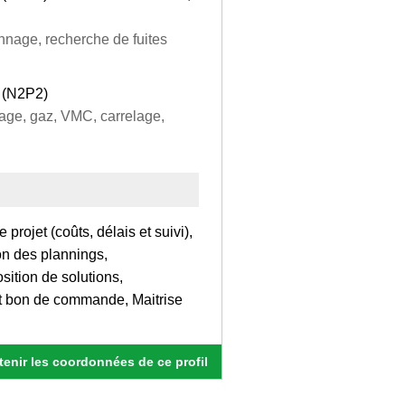
nnage, recherche de fuites
e (N2P2)
fage, gaz, VMC, carrelage,
rojet (coûts, délais et suivi),
on des plannings,
sition de solutions,
et bon de commande, Maitrise
enir les coordonnées de ce profil