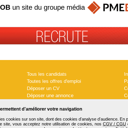
JOB
un site du groupe
média
Tous les candidats
I
Toutes les offres d'emploi
P
Déposer un CV
C
Déposer une annonce
C
Témoignages utilisateurs
P
ermettent d'améliorer votre navigation
es cookies sur son site, dont des cookies d'analyse d'audience. En 
e site, vous acceptez notre utilisation de cookies, nos
CGV / CGU