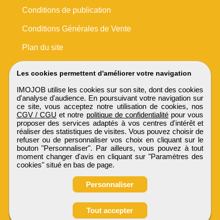
Conditions de publication
Conditions Générales de Vente
Plan du site
Les cookies permettent d'améliorer votre navigation
IMOJOB utilise les cookies sur son site, dont des cookies
d'analyse d'audience. En poursuivant votre navigation sur
ce site, vous acceptez notre utilisation de cookies, nos
CGV / CGU
et notre
politique de confidentialité
pour vous
proposer des services adaptés à vos centres d'intérêt et
réaliser des statistiques de visites. Vous pouvez choisir de
refuser ou de personnaliser vos choix en cliquant sur le
bouton "Personnaliser". Par ailleurs, vous pouvez à tout
moment changer d'avis en cliquant sur "Paramètres des
cookies" situé en bas de page.
Personnaliser
Obtenir ses
Tout accepter
coordonnées
IMOJOB