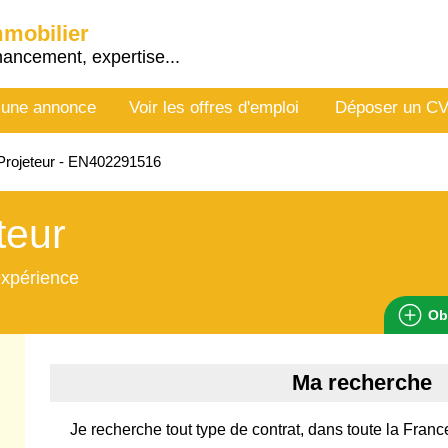
mmobilier
nancement, expertise...
 une annonce
Voir les offres d'emploi
Déposer un C
Projeteur - EN402291516
teur
expérience
Ob
Ma recherche
Je recherche tout type de contrat, dans toute la Franc