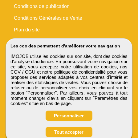
Conditions de publication
Conditions Générales de Vente
Plan du site
Les cookies permettent d'améliorer votre navigation
IMOJOB utilise les cookies sur son site, dont des cookies
d'analyse d'audience. En poursuivant votre navigation sur
ce site, vous acceptez notre utilisation de cookies, nos
CGV / CGU
et notre
politique de confidentialité
pour vous
proposer des services adaptés à vos centres d'intérêt et
réaliser des statistiques de visites. Vous pouvez choisir de
refuser ou de personnaliser vos choix en cliquant sur le
bouton "Personnaliser". Par ailleurs, vous pouvez à tout
moment changer d'avis en cliquant sur "Paramètres des
cookies" situé en bas de page.
Personnaliser
Obtenir ses
Tout accepter
coordonnées
IMOJOB