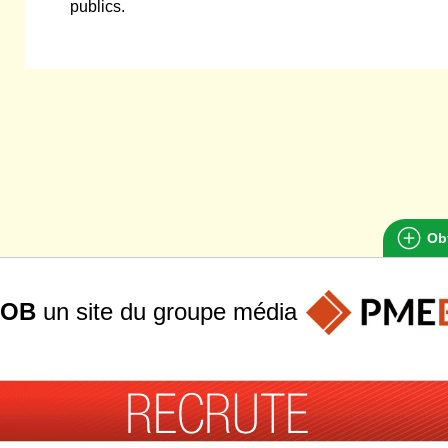
publics.
Obt
JOB
un site du groupe
média