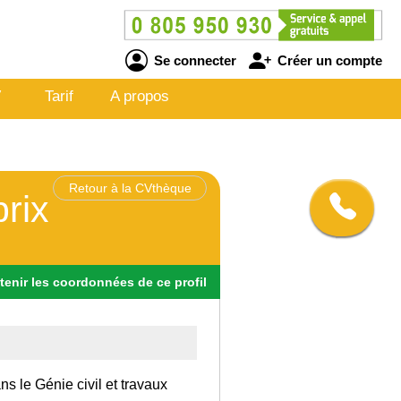
Se connecter
Créer un compte
V
Tarif
A propos
Retour à la CVthèque
prix
tenir
les
coordonnées
de ce profil
ns le Génie civil et travaux