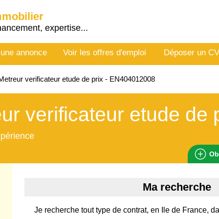
mmobilier
nancement, expertise...
 une annonce
Voir les offres d'emploi
Déposer un C
etreur verificateur etude de prix - EN404012008
ur verificateur etude de 
xpérience
Ob
Ma recherche
Je recherche tout type de contrat, en Ile de France, da