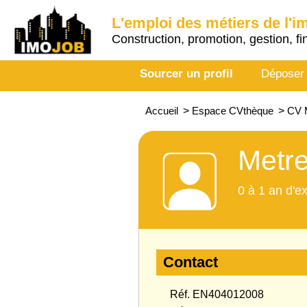
L'emploi des métiers de l'i
Construction, promotion, gestion, fi
Sourcer un profil
Déposer
Accueil
>
Espace CVthèque
>
CV M
Metre
0 à 1 an d'e
Contact
Réf. EN404012008