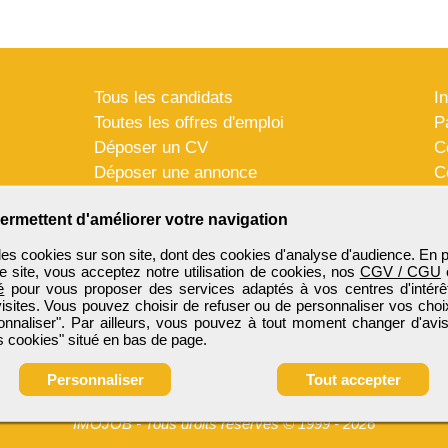
Tous les candidats
I
Toutes les offres d'emploi
P
Déposer un CV
C
Déposer une annonce
C
Témoignages utilisateurs
P
ermettent d'améliorer votre navigation
es cookies sur son site, dont des cookies d'analyse d'audience. En 
e site, vous acceptez notre utilisation de cookies, nos
CGV / CGU
é
pour vous proposer des services adaptés à vos centres d'intérêt
visites. Vous pouvez choisir de refuser ou de personnaliser vos choi
onnaliser". Par ailleurs, vous pouvez à tout moment changer d'avis
 cookies" situé en bas de page.
Personnaliser
Tout accepter
IMOJOB
-
Tous droits réservés © 1999 - 2026