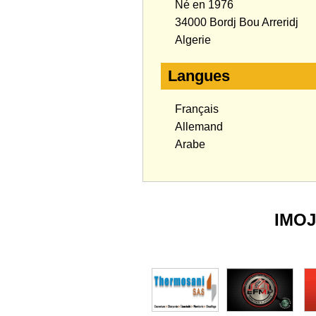
Né en 1976
34000 Bordj Bou Arreridj
Algerie
Langues
Français
Allemand
Arabe
IMO