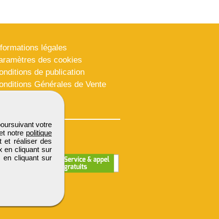
nformations légales
aramètres des cookies
onditions de publication
onditions Générales de Vente
lan du site
poursuivant votre
et notre
politique
 et réaliser des
x en cliquant sur
 en cliquant sur