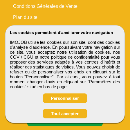
Conditions Générales de Vente
Plan du site
Les cookies permettent d'améliorer votre navigation
IMOJOB utilise les cookies sur son site, dont des cookies
d'analyse d'audience. En poursuivant votre navigation sur
ce site, vous acceptez notre utilisation de cookies, nos
CGV / CGU
et notre
politique de confidentialité
pour vous
proposer des services adaptés à vos centres d'intérêt et
réaliser des statistiques de visites. Vous pouvez choisir de
refuser ou de personnaliser vos choix en cliquant sur le
bouton "Personnaliser". Par ailleurs, vous pouvez à tout
moment changer d'avis en cliquant sur "Paramètres des
cookies" situé en bas de page.
Personnaliser
Obtenir ses
Tout accepter
coordonnées
IMOJOB
Tous droits réservés © 1999 - 2026