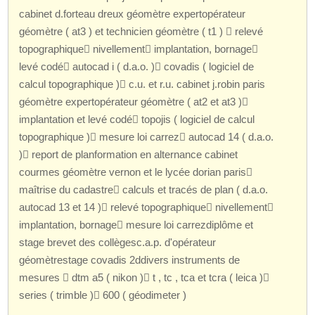
cabinet d.forteau dreux géomètre expertopérateur
géomètre ( at3 ) et technicien géomètre ( t1 )  relevé
topographique nivellement implantation, bornage
levé codé autocad i ( d.a.o. ) covadis ( logiciel de
calcul topographique ) c.u. et r.u. cabinet j.robin paris
géomètre expertopérateur géomètre ( at2 et at3 )
implantation et levé codé topojis ( logiciel de calcul
topographique ) mesure loi carrez autocad 14 ( d.a.o.
) report de planformation en alternance cabinet
courmes géomètre vernon et le lycée dorian paris
maîtrise du cadastre calculs et tracés de plan ( d.a.o.
autocad 13 et 14 ) relevé topographique nivellement
implantation, bornage mesure loi carrezdiplôme et
stage brevet des collègesc.a.p. d'opérateur
géomètrestage covadis 2ddivers instruments de
mesures  dtm a5 ( nikon ) t , tc , tca et tcra ( leica )
series ( trimble ) 600 ( géodimeter )