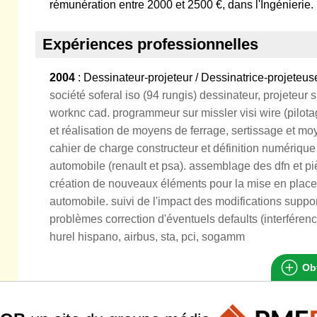
rémunération entre 2000 et 2500 €, dans l'Ingénierie.
Expériences professionnelles
2004
: Dessinateur-projeteur / Dessinatrice-projete
société soferal iso (94 rungis) dessinateur, projeteur 
worknc cad. programmeur sur missler visi wire (pilota
et réalisation de moyens de ferrage, sertissage et moy
cahier de charge constructeur et définition numérique
automobile (renault et psa). assemblage des dfn et p
création de nouveaux éléments pour la mise en place 
automobile. suivi de l'impact des modifications suppor
problèmes correction d'éventuels defaults (interférenc
hurel hispano, airbus, sta, pci, sogamm
Obt