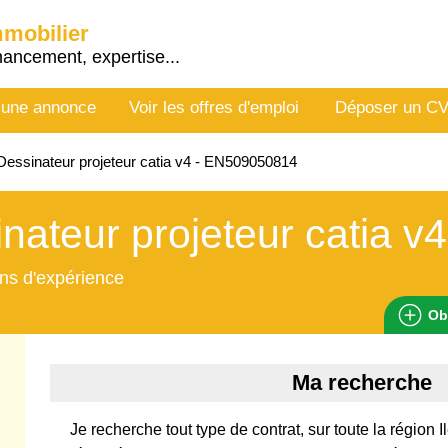
mmobilier
nancement, expertise...
 une annonce
Voir les offres d'emploi
Déposer un C
essinateur projeteur catia v4 - EN509050814
nateur projeteur catia v4
ns d'expérience
Ob
Ma recherche
Je recherche tout type de contrat, sur toute la région