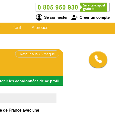
Se connecter
Créer un compte
V
Tarif
A propos
Retour à la CVthèque
tenir
les
coordonnées
de ce profil
 Ile de France avec une