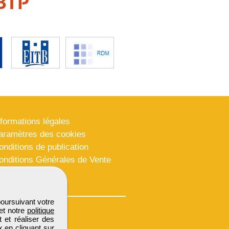
nformations légales
aramètres des cookies
onditions de publication
onditions Générales de Vente
lan du site
poursuivant votre
et notre
politique
 et réaliser des
x en cliquant sur