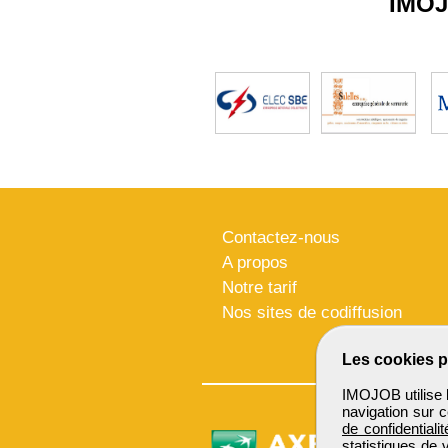
IMO
Contactez-nous
A propos
Notre tarif
Nos sites de codiffusion
Les cookies p
IMOJOB utilise l
navigation sur c
de confidentialit
statistiques de 