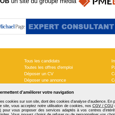
JOB
un site du groupe
média
Tous les candidats
I
Toutes les offres d'emploi
P
Déposer un CV
C
Déposer une annonce
C
Témoignages utilisateurs
P
ermettent d'améliorer votre navigation
es cookies sur son site, dont des cookies d'analyse d'audience. En 
e site, vous acceptez notre utilisation de cookies, nos
CGV / CGU
é
pour vous proposer des services adaptés à vos centres d'intérêt
visites. Vous pouvez choisir de refuser ou de personnaliser vos choi