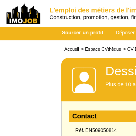
L'emploi des métiers de l'i
Construction, promotion, gestion, fi
Sourcer un profil
Déposer
Accueil
>
Espace CVthèque
>
CV D
Dessi
Plus de 10 a
Contact
Réf. EN509050814