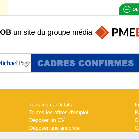
Obt
JOB
un site du groupe
média
Tous les candidats
I
Toutes les offres d'emploi
P
Déposer un CV
C
Déposer une annonce
C
Témoignages utilisateurs
P