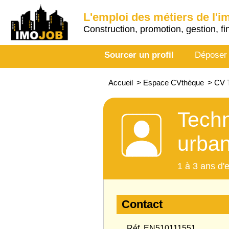
L'emploi des métiers de l'i
Construction, promotion, gestion, fi
Sourcer un profil
Déposer
Accueil
>
Espace CVthèque
>
CV T
Techn
urba
1 à 3 ans d'
Contact
Réf. EN510111551