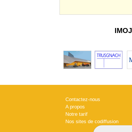
IMO
Contactez-nous
A propos
Notre tarif
Nos sites de codiffusion