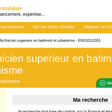
mmobilier
nancement, expertise...
 une annonce
Voir les offres d'emploi
Déposer un C
echnicien superieur en batiment et urbanisme - EN510111551
icien superieur en batim
nisme
expérience
Ob
Ma recherche
Je recherche tout type de contrat, sur la France et étr