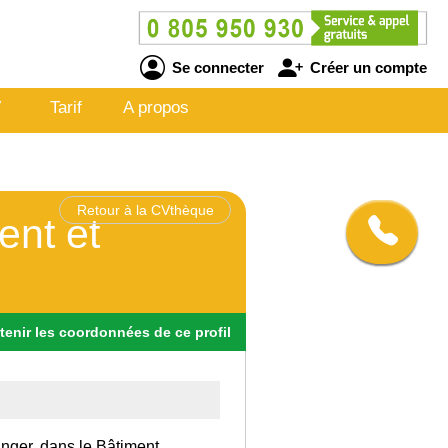
Se connecter
Créer un compte
V
Tarif
A propos
Retour à la CVthèque
ent et
tenir
les
coordonnées
de ce profil
anger, dans le Bâtiment.