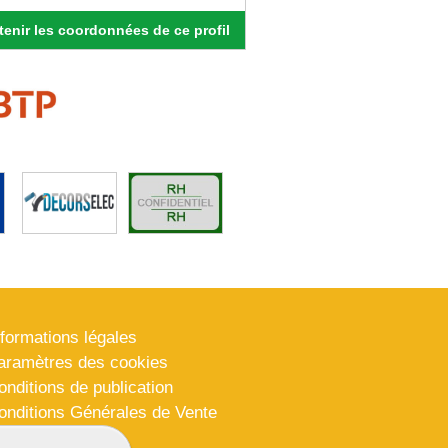
enir les coordonnées de ce profil
nformations légales
aramètres des cookies
onditions de publication
onditions Générales de Vente
lan du site