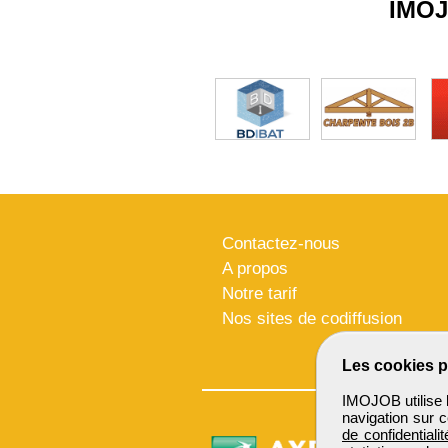
IMO
Contactez-nous
A propos
Notre tarif
Nos sites de codiffusion
Les cookies p
IMOJOB utilise l
navigation sur c
de confidentialit