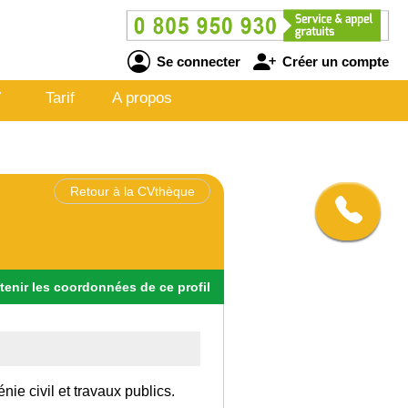
Se connecter
Créer un compte
V
Tarif
A propos
Retour à la CVthèque
tenir
les
coordonnées
de ce profil
ie civil et travaux publics.