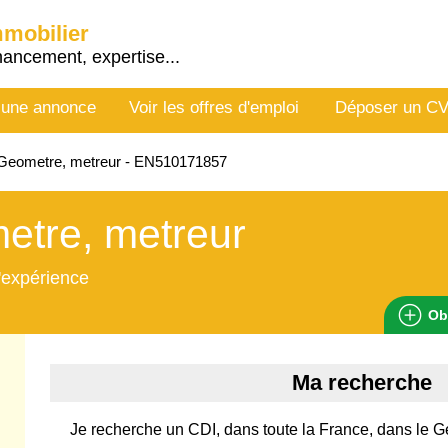
mmobilier
nancement, expertise...
 une annonce
Voir les offres d'emploi
Déposer un C
Geometre, metreur - EN510171857
etre, metreur
'expérience
Ob
Ma recherche
Je recherche un CDI, dans toute la France, dans le Gén