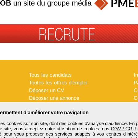
JOB
un site du groupe
média
Tous les candidats
I
Toutes les offres d'emploi
P
Déposer un CV
C
Déposer une annonce
C
Témoignages utilisateurs
P
ermettent d'améliorer votre navigation
es cookies sur son site, dont des cookies d'analyse d'audience. En 
e site, vous acceptez notre utilisation de cookies, nos
CGV / CGU
é
pour vous proposer des services adaptés à vos centres d'intérêt