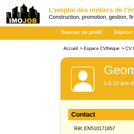
L'emploi des métiers de l'i
Construction, promotion, gestion, fi
Sourcer un profil
Déposer
Accueil
>
Espace CVthèque
>
CV 
Geom
5 à 10 ans d
Contact
Réf. EN510171857