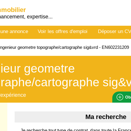
mmobilier
nancement, expertise...
 une annonce
Voir les offres d'emploi
Déposer un C
ngenieur geometre topographe/cartographe sig&vrd - EN602231209
ieur geometre
raphe/cartographe sig&
'expérience
Ob
Ma recherche
Je recherche tout type de contrat, dans toute la France