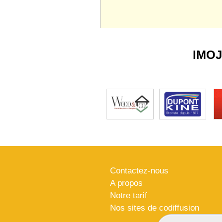
IMO
Contactez-nous
A propos
Notre tarif
Nos sites de codiffusion