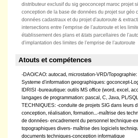
distributeur exclusif du sig geoconcept maroc projet s
conception de la base de données du projet sur géo 
données cadastraux et du projet d'autoroute & extra
intersections entre l'emprise de l'autoroute et les limi
établissement des plans et &tats parcellaires de l'au
d'implantation des limites de l'emprise de l'autoroute
Atouts et compétences
-DAO/CAO: autocad, microstation-VRD/Topographi
Systeme d'information geographiques: goconcept-Logi
IDRISI -bureautique: outils MS office (word, excel, 
langages de programmation: pascal, C, Java, PL
TECHNIQUES: -conduite de projets SIG dans leurs di
conception, réalisation, formation...-maîtrise des tec
de données- encadrement du personnel technique-exé
topographiques divers- maîtrise des logiciels techni
documents techniques-conception informatique