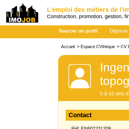
L'emploi des métiers de l'i
Construction, promotion, gestion, fi
Sourcer un profil
Déposer
Accueil
>
Espace CVthèque
>
CV I
Ingen
topog
5 à 10 ans d
Contact
Réf. EN602231209