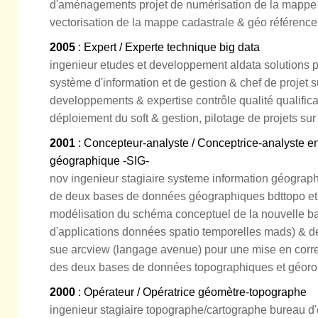
d'aménagements projet de numérisation de la mappe
vectorisation de la mappe cadastrale & géo référen
2005
: Expert / Experte technique big data
ingenieur etudes et developpement aldata solutions pr
système d'information et de gestion & chef de projet s
developpements & expertise contrôle qualité qualificat
déploiement du soft & gestion, pilotage de projets sur
2001
: Concepteur-analyste / Conceptrice-analyste e
géographique -SIG-
nov ingenieur stagiaire systeme information géographiq
de deux bases de données géographiques bdttopo et 
modélisation du schéma conceptuel de la nouvelle ba
d'applications données spatio temporelles mads) & d
sue arcview (langage avenue) pour une mise en corr
des deux bases de données topographiques et géoro
2000
: Opérateur / Opératrice géomètre-topographe
ingenieur stagiaire topographe/cartographe bureau d'e