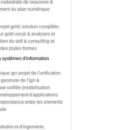
 cadastrale de laayoune &
cement du plan numérique
ojet gold; solution complète;
ur gold vocal & analyses et
ion du soft & consulting et
 des plates formes
n systèmes d'information
ue ign projet de l'unification
georoute de l'ign &
se unifiée (modelisation
eveloppement d'applications
espondance entre les elements
ute
tudes et d'ingenierie,