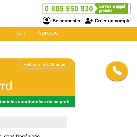
Se connecter
Créer un compte
V
Tarif
A propos
Retour à la CVthèque
vrd
tenir
les
coordonnées
de ce profil
, dans l'Ingénierie.