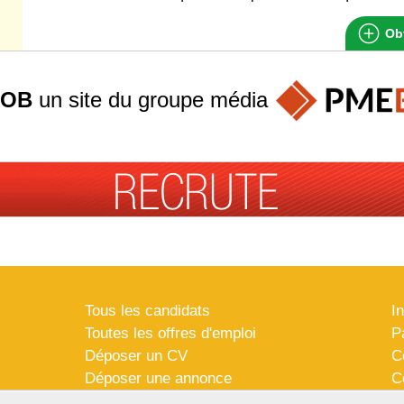
Obt
JOB
un site du groupe
média
Tous les candidats
I
Toutes les offres d'emploi
P
Déposer un CV
C
Déposer une annonce
C
Témoignages utilisateurs
P