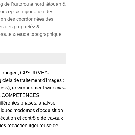
ig de l'autoroute nord tétouan &
concept & importation des
ction des coordonnées des
tes des proprietéz &
toroute & etude topographique
e: topogen, GPSURVEY-
ciels de traitement d'images :
access), environnement windows-
/SQL COMPETENCES
fférentes phases: analyse,
hniques modernes d'acquisition
cution et contrôle de travaux
ques-redaction rigoureuse de