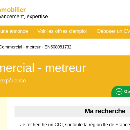
mmobilier
nancement, expertise...
 une annonce
Voir les offres d'emploi
Déposer un C
Commercial - metreur - EN608091732
rcial - metreur
'expérience
Ob
Ma recherche
Je recherche un CDI, sur toute la région Ile de Fran