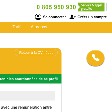
Se connecter
Créer un compte
V
Tarif
A propos
Retour à la CVthèque
tenir
les
coordonnées
de ce profil
ce avec une rémunération entre