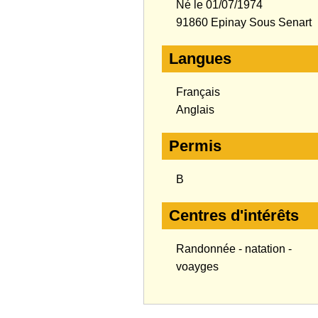
Né le 01/07/1974
91860 Epinay Sous Senart
Langues
Français
Anglais
Permis
B
Centres d'intérêts
Randonnée - natation -
voayges