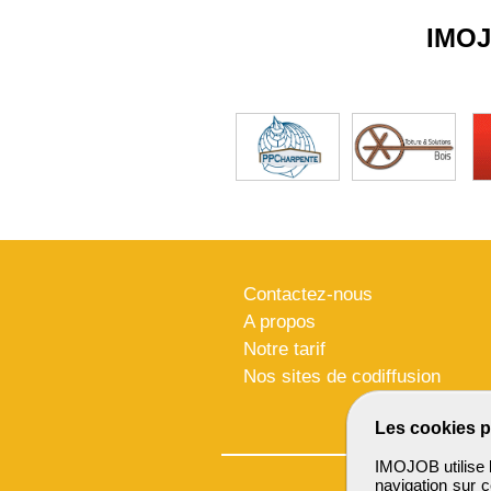
IMO
Contactez-nous
A propos
Notre tarif
Nos sites de codiffusion
Les cookies p
IMOJOB utilise l
navigation sur c