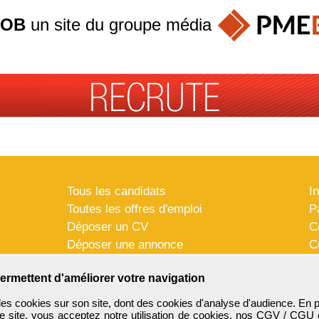
JOB
un site du groupe
média
Tous les candidats
I
Toutes les offres d'emploi
P
Déposer un CV
C
Déposer une annonce
C
Témoignages utilisateurs
P
ermettent d'améliorer votre navigation
es cookies sur son site, dont des cookies d'analyse d'audience. En 
e site, vous acceptez notre utilisation de cookies, nos
CGV / CGU