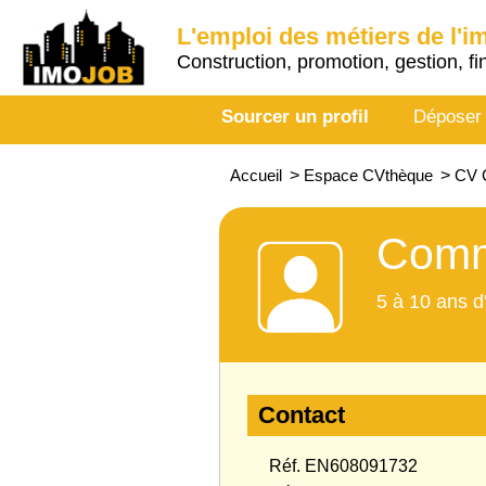
L'emploi des métiers de l'i
Construction, promotion, gestion, fi
Sourcer un profil
Déposer
Accueil
>
Espace CVthèque
>
CV 
Comme
5 à 10 ans d
Contact
Réf. EN608091732