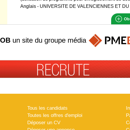
Anglais - UNIVERSITE DE VALENCIENNES ET D
Obt
JOB
un site du groupe
média
Tous les candidats
I
Toutes les offres d'emploi
P
Déposer un CV
C
Déposer une annonce
C