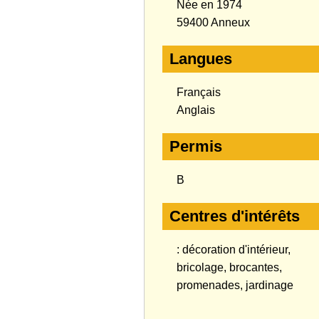
Née en 1974
59400 Anneux
Langues
Français
Anglais
Permis
B
Centres d'intérêts
: décoration d'intérieur,
bricolage, brocantes,
promenades, jardinage