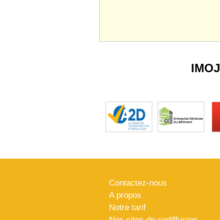
IMO
Contactez-nous
A propos
Notre tarif
Nos sites de codiffusion