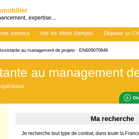
mmobilier
nancement, expertise...
 une annonce
Voir les offres d'emploi
Déposer un C
ssistante au management de projets - EN609070846
tante au management de
expérience
Ob
Ma recherche
Je recherche tout type de contrat, dans toute la Franc