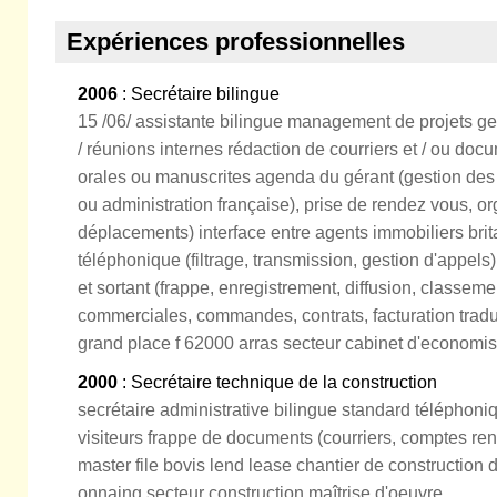
Expériences professionnelles
2006
: Secrétaire bilingue
15 /06/ assistante bilingue management de projets ges
/ réunions internes rédaction de courriers et / ou docu
orales ou manuscrites agenda du gérant (gestion des c
ou administration française), prise de rendez vous, o
déplacements) interface entre agents immobiliers brit
téléphonique (filtrage, transmission, gestion d'appels)
et sortant (frappe, enregistrement, diffusion, classeme
commerciales, commandes, contrats, facturation tra
grand place f 62000 arras secteur cabinet d'economis
2000
: Secrétaire technique de la construction
secrétaire administrative bilingue standard téléphoni
visiteurs frappe de documents (courriers, comptes ren
master file bovis lend lease chantier de construction d
onnaing secteur construction maîtrise d'oeuvre