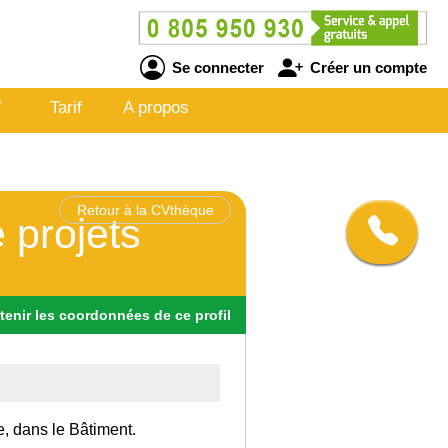
Se connecter
Créer un compte
V
Tarif
A propos
Retour à la CVthèque
 projets
tenir
les
coordonnées
de ce profil
e, dans le Bâtiment.