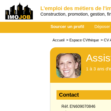
L'emploi des métiers de l'i
Construction, promotion, gestion, fi
Sourcer un profil
Déposer
Accueil
>
Espace CVthèque
>
CV A
Assis
1 à 3 ans d'
Contact
Réf. EN609070846