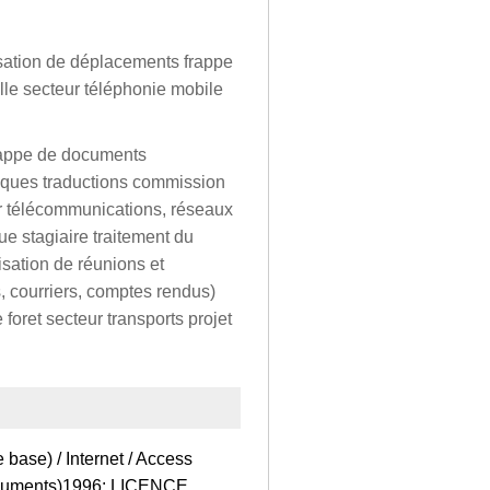
isation de déplacements frappe
lle secteur téléphonie mobile
frappe de documents
niques traductions commission
ur télécommunications, réseaux
ue stagiaire traitement du
isation de réunions et
, courriers, comptes rendus)
foret secteur transports projet
base) / Internet / Access
documents)1996: LICENCE