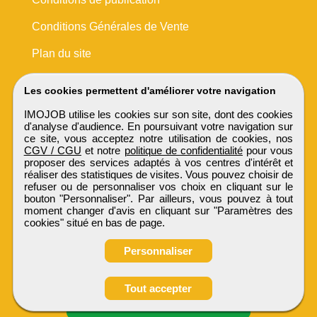
Conditions Générales de Vente
Plan du site
Les cookies permettent d'améliorer votre navigation
IMOJOB utilise les cookies sur son site, dont des cookies
d'analyse d'audience. En poursuivant votre navigation sur
ce site, vous acceptez notre utilisation de cookies, nos
CGV / CGU
et notre
politique de confidentialité
pour vous
proposer des services adaptés à vos centres d'intérêt et
réaliser des statistiques de visites. Vous pouvez choisir de
refuser ou de personnaliser vos choix en cliquant sur le
bouton "Personnaliser". Par ailleurs, vous pouvez à tout
moment changer d'avis en cliquant sur "Paramètres des
cookies" situé en bas de page.
Personnaliser
Obtenir ses
Tout accepter
coordonnées
IMOJOB
Tous droits réservés © 1999 - 2026