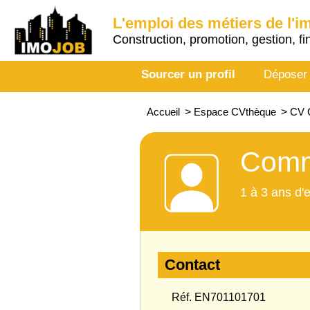
L'emploi des métiers de l'i
Construction, promotion, gestion, fi
Sourcer un profil
Déposer
Accueil
>
Espace CVthèque
>
CV 
Comm
1 à 3 ans d'
Contact
Réf. EN701101701