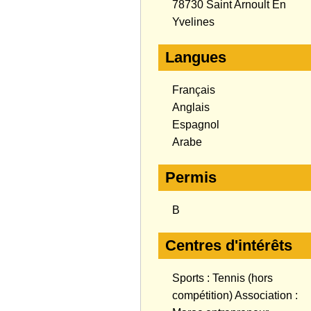
78730 Saint Arnoult En
Yvelines
Langues
Français
Anglais
Espagnol
Arabe
Permis
B
Centres d'intérêts
Sports : Tennis (hors
compétition) Association :