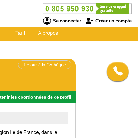
Se connecter
Créer un compte
V
Tarif
A propos
Retour à la CVthèque
tenir
les
coordonnées
de ce profil
gion Ile de France, dans le