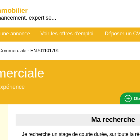
mmobilier
nancement, expertise...
 une annonce
Voir les offres d'emploi
Déposer un C
Commerciale - EN701101701
erciale
expérience
Ob
Ma recherche
Je recherche un stage de courte durée, sur toute la ré