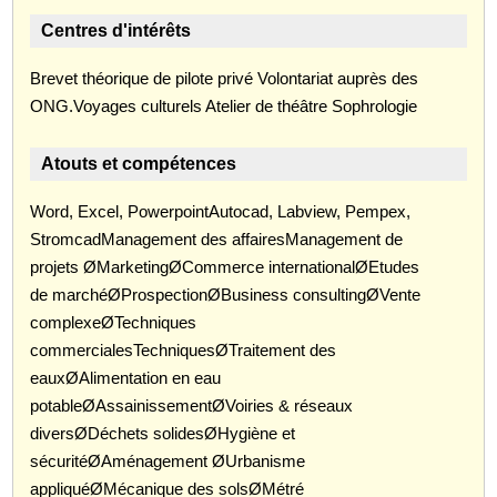
Centres d'intérêts
Brevet théorique de pilote privé Volontariat auprès des
ONG.Voyages culturels Atelier de théâtre Sophrologie
Atouts et compétences
Word, Excel, PowerpointAutocad, Labview, Pempex,
StromcadManagement des affairesManagement de
projets ØMarketingØCommerce internationalØEtudes
de marchéØProspectionØBusiness consultingØVente
complexeØTechniques
commercialesTechniquesØTraitement des
eauxØAlimentation en eau
potableØAssainissementØVoiries & réseaux
diversØDéchets solidesØHygiène et
sécuritéØAménagement ØUrbanisme
appliquéØMécanique des solsØMétré