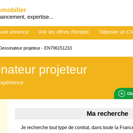
mmobilier
nancement, expertise...
 une annonce
Voir les offres d'emploi
Déposer un C
essinateur projeteur - EN706151210
nateur projeteur
expérience
Ob
Ma recherche
Je recherche tout type de contrat, dans toute la France