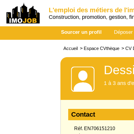
L'emploi des métiers de l'i
Construction, promotion, gestion, fi
Sourcer un profil
Déposer
Accueil
>
Espace CVthèque
>
CV D
Dessi
1 à 3 ans d'
Contact
Réf. EN706151210