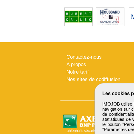
Contactez-nous
A propos
Notre tarif
Nos sites de codiffusion
Les cookies p
IMOJOB utilise l
navigation sur c
de confidentialit
statistiques de 
le bouton "Pers
"Paramètres des