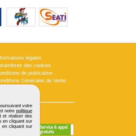
nformations légales
aramètres des cookies
onditions de publication
onditions Générales de Vente
lan du site
poursuivant votre
et notre
politique
 et réaliser des
x en cliquant sur
 en cliquant sur