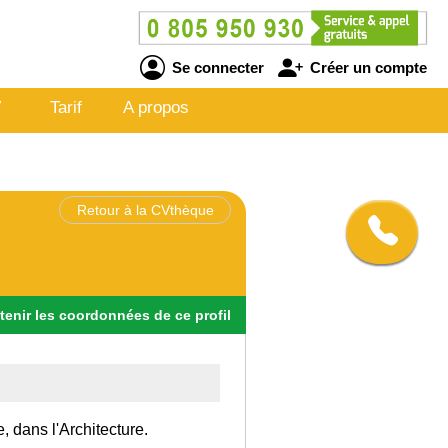
Se connecter
Créer un compte
V
Tarif
A propos
Retour à la CVthèque
tenir
les
coordonnées
de ce profil
, dans l'Architecture.