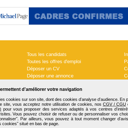
Tous les candidats
I
Toutes les offres d'emploi
P
Déposer un CV
C
Déposer une annonce
C
Témoignages utilisateurs
P
ermettent d'améliorer votre navigation
es cookies sur son site, dont des cookies d'analyse d'audience. En 
e site, vous acceptez notre utilisation de cookies, nos
CGV / CGU
é
pour vous proposer des services adaptés à vos centres d'intérêt
visites. Vous pouvez choisir de refuser ou de personnaliser vos choi
onnaliser". Par ailleurs, vous pouvez à tout moment changer d'avis
 cookies" situé en bas de page.