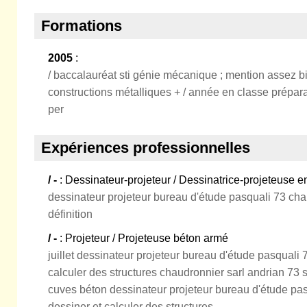
Formations
2005
:
/ baccalauréat sti génie mécanique ; mention assez b
constructions métalliques + / année en classe prépara
per
Expériences professionnelles
/ -
: Dessinateur-projeteur / Dessinatrice-projeteuse e
dessinateur projeteur bureau d'étude pasquali 73 chal
définition
/ -
: Projeteur / Projeteuse béton armé
juillet dessinateur projeteur bureau d'étude pasquali 
calculer des structures chaudronnier sarl andrian 73 
cuves béton dessinateur projeteur bureau d'étude pas
dessiner et calculer des structures