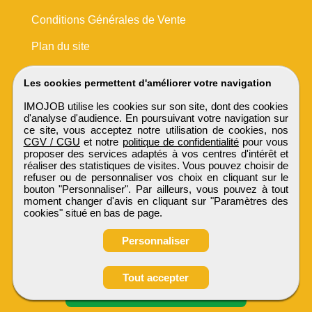
Conditions Générales de Vente
Plan du site
Les cookies permettent d'améliorer votre navigation
IMOJOB utilise les cookies sur son site, dont des cookies
d'analyse d'audience. En poursuivant votre navigation sur
ce site, vous acceptez notre utilisation de cookies, nos
CGV / CGU
et notre
politique de confidentialité
pour vous
proposer des services adaptés à vos centres d'intérêt et
réaliser des statistiques de visites. Vous pouvez choisir de
refuser ou de personnaliser vos choix en cliquant sur le
bouton "Personnaliser". Par ailleurs, vous pouvez à tout
moment changer d'avis en cliquant sur "Paramètres des
cookies" situé en bas de page.
Personnaliser
Obtenir ses
Tout accepter
coordonnées
IMOJOB
Tous droits réservés © 1999 - 2026