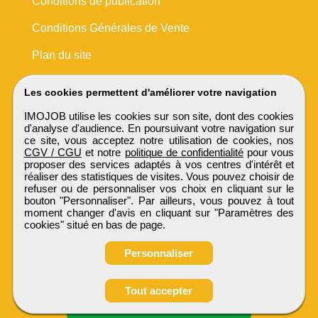
Conditions de publication
Conditions Générales de Vente
Plan du site
Les cookies permettent d'améliorer votre navigation
IMOJOB utilise les cookies sur son site, dont des cookies
d'analyse d'audience. En poursuivant votre navigation sur
ce site, vous acceptez notre utilisation de cookies, nos
CGV / CGU
et notre
politique de confidentialité
pour vous
proposer des services adaptés à vos centres d'intérêt et
réaliser des statistiques de visites. Vous pouvez choisir de
refuser ou de personnaliser vos choix en cliquant sur le
bouton "Personnaliser". Par ailleurs, vous pouvez à tout
moment changer d'avis en cliquant sur "Paramètres des
cookies" situé en bas de page.
Personnaliser
Obtenir ses
Tout accepter
coordonnées
IMOJOB
Tous droits réservés © 1999 - 2026