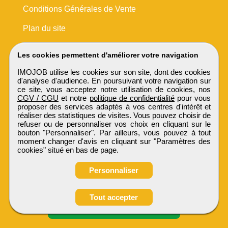
Conditions Générales de Vente
Plan du site
Les cookies permettent d'améliorer votre navigation
IMOJOB utilise les cookies sur son site, dont des cookies
d'analyse d'audience. En poursuivant votre navigation sur
ce site, vous acceptez notre utilisation de cookies, nos
CGV / CGU
et notre
politique de confidentialité
pour vous
proposer des services adaptés à vos centres d'intérêt et
réaliser des statistiques de visites. Vous pouvez choisir de
refuser ou de personnaliser vos choix en cliquant sur le
bouton "Personnaliser". Par ailleurs, vous pouvez à tout
moment changer d'avis en cliquant sur "Paramètres des
cookies" situé en bas de page.
Personnaliser
Obtenir ses
Tout accepter
coordonnées
IMOJOB
Tous droits réservés © 1999 - 2026