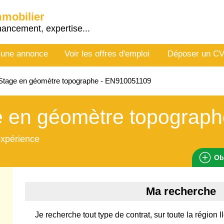
mmobilier
nancement, expertise...
 une annonce
Voir les offres d'emploi
Déposer un C
Stage en géomètre topographe - EN910051109
e en géomètre topograph
expérience
Ob
Ma recherche
Je recherche tout type de contrat, sur toute la région 