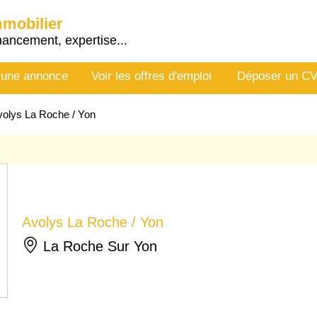
mmobilier
nancement, expertise...
 une annonce
Voir les offres d'emploi
Déposer un C
volys La Roche / Yon
Avolys La Roche / Yon
La Roche Sur Yon