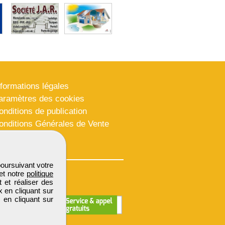
nformations légales
aramètres des cookies
onditions de publication
onditions Générales de Vente
lan du site
poursuivant votre
et notre
politique
 et réaliser des
x en cliquant sur
 en cliquant sur