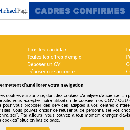
Tous les candidats
I
Toutes les offres d'emploi
P
Déposer un CV
C
Déposer une annonce
C
Témoignages utilisateurs
P
ermettent d'améliorer votre navigation
es cookies sur son site, dont des cookies d'analyse d'audience. En 
e site, vous acceptez notre utilisation de cookies, nos
CGV / CGU
é
pour vous proposer des services adaptés à vos centres d'intérêt
visites. Vous pouvez choisir de refuser ou de personnaliser vos choi
onnaliser". Par ailleurs, vous pouvez à tout moment changer d'avis
 cookies" situé en bas de page.