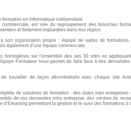
e formation en informatique indépendant.
 commerciale, est née du regroupement des branches format
entées et fortement implantées dans leur région.
a son organisation propre : équipé de salles de formations,
is également d’une équipe commerciale.
ons homogènes sur l’ensemble des ses 30 sites en appliquan
équipe Formateur nous permet de faire face à des demandes i
 de travailler de façon décentralisée avec chaque site Av
plète de solutions de formation : des dates inter entreprises s
emble de vos demandes intra entreprise, des centres de ress
 d’Elearning permettant la gestion et le suivi des formations à 