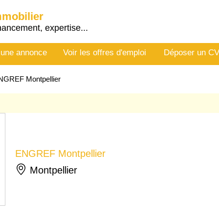
mmobilier
nancement, expertise...
 une annonce
Voir les offres d'emploi
Déposer un C
NGREF Montpellier
ENGREF Montpellier
Montpellier