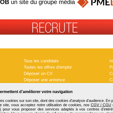
JOB
un site du groupe
média
Tous les candidats
I
Toutes les offres d'emploi
P
Déposer un CV
C
Déposer une annonce
C
Témoignages utilisateurs
P
ermettent d'améliorer votre navigation
es cookies sur son site, dont des cookies d'analyse d'audience. En 
e site, vous acceptez notre utilisation de cookies, nos
CGV / CGU
é
pour vous proposer des services adaptés à vos centres d'intérêt