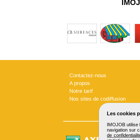
IMO
Contactez-nous
A propos
Notre tarif
Nos sites de codiffusion
Les cookies p
IMOJOB utilise l
navigation sur c
de confidentialit