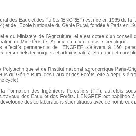
ural des Eaux et des Forêts (ENGREF) est née en 1965 de la fu
) et de l'Ecole Nationale du Génie Rural, fondée à Paris en 19
lle du Ministère de l'Agriculture, elle est dotée d'un conseil 
ration du Ministère de l'Agriculture d'un conseil scientifique.
s effectifs permanents de l'ENGREF s'élèvent à 160 perso
85 personnels techniques et administratifs). Son budget consol
e Polytechnique et de l'Institut national agronomique Paris-Gri
urs du Génie Rural des Eaux et des Forêts, elle a depuis élar
me cycle).
a Formation des Ingénieurs Forestiers (FIF), autrefois sous
s travaux des Eaux et des Forêts. L'ENGREF est habilitée à d
éveloppe des collaborations scientifiques avec de nombreux pa