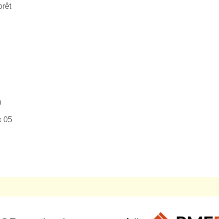
orêt
n
 05