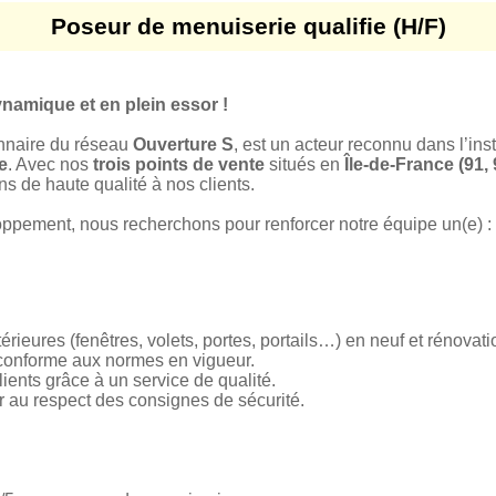
Poseur de menuiserie qualifie (H/F)
namique et en plein essor !
nnaire du réseau
Ouverture S
, est un acteur reconnu dans l’ins
e
. Avec nos
trois points de vente
situés en
Île-de-France (91, 
ns de haute qualité à nos clients.
oppement, nous recherchons pour renforcer notre équipe un(e) :
érieures (fenêtres, volets, portes, portails…) en neuf et rénovati
t conforme aux normes en vigueur.
clients grâce à un service de qualité.
ler au respect des consignes de sécurité.