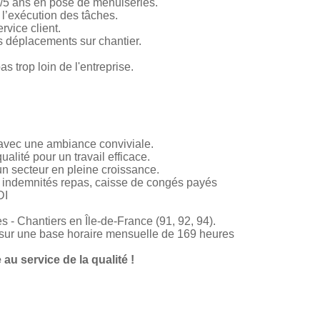
/5 ans en pose de menuiseries.
l’exécution des tâches.
rvice client.
es déplacements sur chantier.
s trop loin de l'entreprise.
, avec une ambiance conviviale.
alité pour un travail efficace.
un secteur en pleine croissance.
, indemnités repas, caisse de congés payés
DI
 - Chantiers en Île-de-France (91, 92, 94).
t sur une base horaire mensuelle de 169 heures
au service de la qualité !