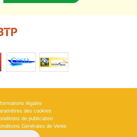
nformations légales
aramètres des cookies
onditions de publication
onditions Générales de Vente
lan du site