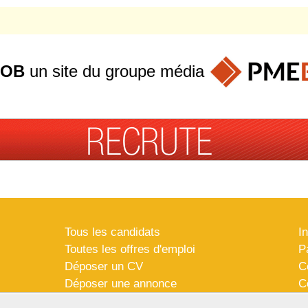
JOB
un site du groupe
média
Tous les candidats
I
Toutes les offres d'emploi
P
Déposer un CV
C
Déposer une annonce
C
Témoignages utilisateurs
P