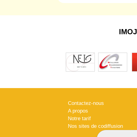
IMO
Contactez-nous
A propos
Notre tarif
Nos sites de codiffusion