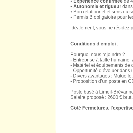
•
Expérience confirmée
de 4
•
Autonomie et rigueur
dans 
• Bon relationnel et sens du se
• Permis B obligatoire pour l
Idéalement, vous ne résidez pa
Conditions d'emploi :
Pourquoi nous rejoindre ?
- Entreprise à taille humaine
- Matériel et équipements de qu
- Opportunité d’évoluer dans 
- Divers avantages : Mutuelle
- Proposition d’un poste en C
Poste basé à Limeil-Brévannes
Salaire proposé : 2600 € bru
Côté Fermetures, l’expertise 