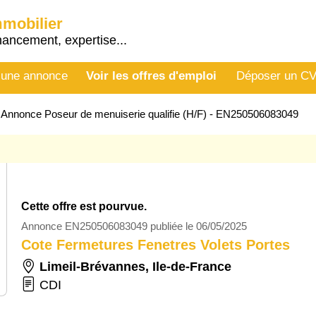
mmobilier
nancement, expertise...
 une annonce
Voir les offres d'emploi
Déposer un C
>
Annonce Poseur de menuiserie qualifie (H/F) - EN250506083049
Cette offre est pourvue.
Annonce EN250506083049 publiée le 06/05/2025
Cote Fermetures Fenetres Volets Portes
Limeil-Brévannes
,
Ile-de-France
CDI